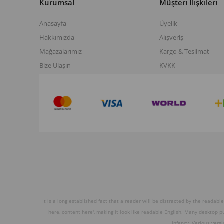
Kurumsal
Müşteri İlişkileri
Anasayfa
Üyelik
Hakkımızda
Alışveriş
Mağazalarımız
Kargo & Teslimat
Bize Ulaşın
KVKK
It is a long established fact that a reader will be distracted by the readabl
here, content here', making it look like readable English. Many desktop 
infancy. Various vers