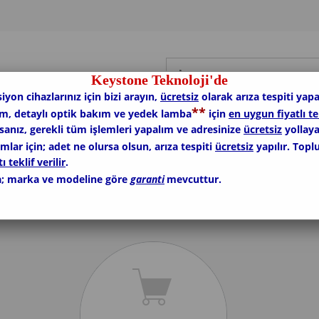
Keystone Teknoloji'de
siyon cihazlarınız için bizi arayın,
ücretsiz
olarak arıza tespiti yapa
*
*
ım, detaylı optik bakım ve yedek lamba
için
en uygun fiyatlı te
rsanız, gerekli tüm işlemleri yapalım ve adresinize
ücretsiz
yollaya
lar için; adet ne olursa olsun, arıza tespiti
ücretsiz
yapılır. Topl
ı teklif verilir
.
; marka ve modeline göre
garanti
mevcuttur.