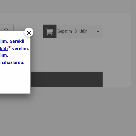
×
Sepetim
0
Ürün
lım. Gerekli
*
klifi
verelim.
lım.
u cihazlarda,