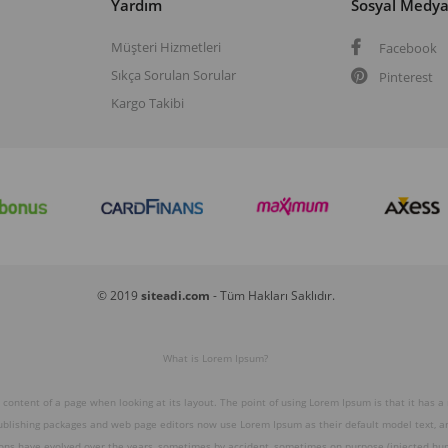
Yardım
Sosyal Medy
Müşteri Hizmetleri
Facebook
Sıkça Sorulan Sorular
Pinterest
Kargo Takibi
© 2019
siteadi.com
- Tüm Hakları Saklıdır.
What is Lorem Ipsum?
e content of a page when looking at its layout. The point of using Lorem Ipsum is that it has a
publishing packages and web page editors now use Lorem Ipsum as their default model text, and
ions have evolved over the years, sometimes by accident, sometimes on purpose (injected hum