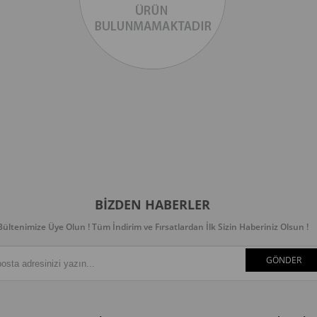
BIZDEN HABERLER
Bültenimize Üye Olun ! Tüm İndirim ve Fırsatlardan İlk Sizin Haberiniz Olsun !
GÖNDER