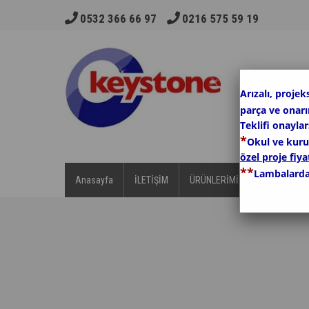
0532 366 66 97
0216 575 59 19
Arızalı, projek
parça ve onar
Teklifi onayla
*
Okul ve kurum
özel proje fiyat
*
*
Lambalarda
Anasayfa
İLETİŞİM
ÜRÜNLERİMİZ