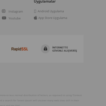
a
Uygulamalar
Android Uygulama
Instagram
App Store Uygulama
Youtube
 more-or-less normal distribution of letters, as opposed to using 'Content
 a search for 'lorem ipsum' will uncover many web sites still in their
our and the like).