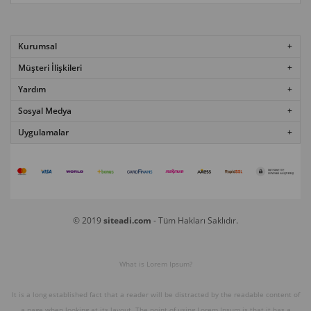
Kurumsal
Müşteri İlişkileri
Yardım
Sosyal Medya
Uygulamalar
© 2019
siteadi.com
- Tüm Hakları Saklıdır.
What is Lorem Ipsum?
It is a long established fact that a reader will be distracted by the readable content of
a page when looking at its layout. The point of using Lorem Ipsum is that it has a