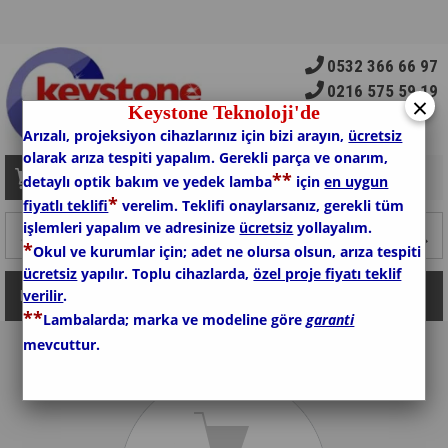
0532 366 66 97
0216 575 59 19
×
Keystone Teknoloji'de
Arızalı, projeksiyon cihazlarınız için bizi arayın,
ücretsiz
olarak arıza tespiti yapalım. Gerekli parça ve onarım,
*
*
Sepetim
0
Ürün
detaylı optik bakım ve yedek lamba
için
en uygun
*
fiyatlı teklifi
verelim. Teklifi onaylarsanız, gerekli tüm
işlemleri yapalım ve adresinize
ücretsiz
yollayalım.
*
Okul ve kurumlar için; adet ne olursa olsun, arıza tespiti
ücretsiz
yapılır. Toplu cihazlarda,
özel proje fiyatı teklif
verilir
.
Kategoriler
*
*
Lambalarda; marka ve modeline göre
garanti
mevcuttur.