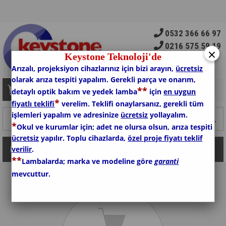
0532 366 66 97
0216 575 59 19
×
Keystone Teknoloji'de
Arızalı, projeksiyon cihazlarınız için bizi arayın,
ücretsiz
olarak arıza tespiti yapalım. Gerekli parça ve onarım,
*
*
Sepetim
0
Ürün
detaylı optik bakım ve yedek lamba
için
en uygun
*
fiyatlı teklifi
verelim. Teklifi onaylarsanız, gerekli tüm
işlemleri yapalım ve adresinize
ücretsiz
yollayalım.
*
Okul ve kurumlar için; adet ne olursa olsun, arıza tespiti
ücretsiz
yapılır. Toplu cihazlarda,
özel proje fiyatı teklif
verilir
.
Kategoriler
*
*
Lambalarda; marka ve modeline göre
garanti
mevcuttur.