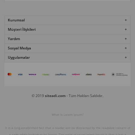
Kurumsal
Müşteri İlişkileri
Yardım
Sosyal Medya
Uygulamalar
© 2019
siteadi.com
- Tüm Hakları Saklıdır.
What is Lorem Ipsum?
It is a long established fact that a reader will be distracted by the readable content of
a page when looking at its layout. The point of using Lorem Ipsum is that it has a