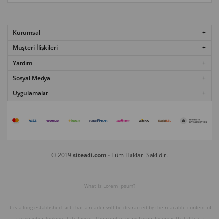
Kurumsal
Müşteri İlişkileri
Yardım
Sosyal Medya
Uygulamalar
© 2019
siteadi.com
- Tüm Hakları Saklıdır.
What is Lorem Ipsum?
It is a long established fact that a reader will be distracted by the readable content of
a page when looking at its layout. The point of using Lorem Ipsum is that it has a