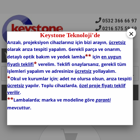
0532 366 66 97
0216 575 59 19
×
Keystone Teknoloji'de
Arızalı, projeksiyon cihazlarınız için bizi arayın,
ücretsiz
olarak arıza tespiti yapalım. Gerekli parça ve onarım,
*
*
Sepetim
0
Ürün
detaylı optik bakım ve yedek lamba
için
en uygun
*
fiyatlı teklifi
verelim. Teklifi onaylarsanız, gerekli tüm
işlemleri yapalım ve adresinize
ücretsiz
yollayalım.
*
Okul ve kurumlar için; adet ne olursa olsun, arıza tespiti
ücretsiz
yapılır. Toplu cihazlarda,
özel proje fiyatı teklif
verilir
.
Kategoriler
*
*
Lambalarda; marka ve modeline göre
garanti
mevcuttur.