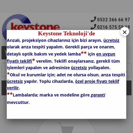
0532 366 66 97
0216 575 59 19
×
Keystone Teknoloji'de
Arızalı, projeksiyon cihazlarınız için bizi arayın,
ücretsiz
olarak arıza tespiti yapalım. Gerekli parça ve onarım,
*
*
Sepetim
0
Ürün
detaylı optik bakım ve yedek lamba
için
en uygun
*
fiyatlı teklifi
verelim. Teklifi onaylarsanız, gerekli tüm
işlemleri yapalım ve adresinize
ücretsiz
yollayalım.
*
Okul ve kurumlar için; adet ne olursa olsun, arıza tespiti
ücretsiz
yapılır. Toplu cihazlarda,
özel proje fiyatı teklif
verilir
.
Kategoriler
*
*
Lambalarda; marka ve modeline göre
garanti
mevcuttur.