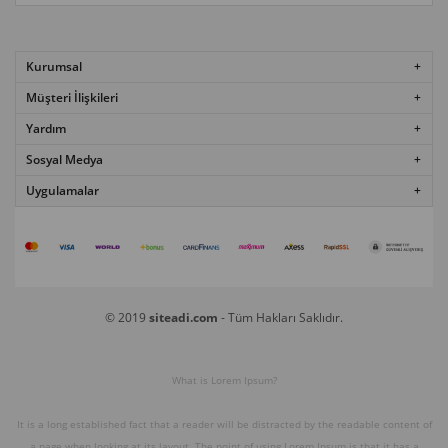
Kurumsal
Müşteri İlişkileri
Yardım
Sosyal Medya
Uygulamalar
© 2019
siteadi.com
- Tüm Hakları Saklıdır.
What is Lorem Ipsum?
It is a long established fact that a reader will be distracted by the readable content of
a page when looking at its layout. The point of using Lorem Ipsum is that it has a