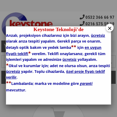
0532 366 66 97
0216 575 59 19
×
Keystone Teknoloji'de
Arızalı, projeksiyon cihazlarınız için bizi arayın,
ücretsiz
olarak arıza tespiti yapalım. Gerekli parça ve onarım,
*
*
Sepetim
0
Ürün
detaylı optik bakım ve yedek lamba
için
en uygun
*
fiyatlı teklifi
verelim. Teklifi onaylarsanız, gerekli tüm
işlemleri yapalım ve adresinize
ücretsiz
yollayalım.
*
Okul ve kurumlar için; adet ne olursa olsun, arıza tespiti
ücretsiz
yapılır. Toplu cihazlarda,
özel proje fiyatı teklif
verilir
.
Kategoriler
*
*
Lambalarda; marka ve modeline göre
garanti
mevcuttur.