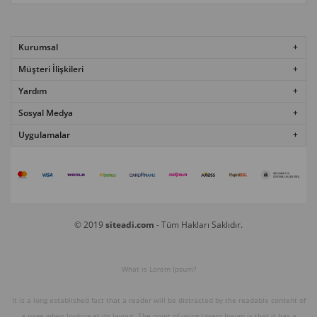
Kurumsal
Müşteri İlişkileri
Yardım
Sosyal Medya
Uygulamalar
© 2019
siteadi.com
- Tüm Hakları Saklıdır.
What is Lorem Ipsum?
It is a long established fact that a reader will be distracted by the readable content of
a page when looking at its layout. The point of using Lorem Ipsum is that it has a