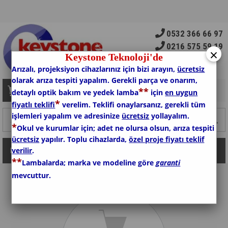
0532 366 66 97
0216 575 59 19
×
Keystone Teknoloji'de
Arızalı, projeksiyon cihazlarınız için bizi arayın,
ücretsiz
olarak arıza tespiti yapalım. Gerekli parça ve onarım,
*
*
Sepetim
0
Ürün
detaylı optik bakım ve yedek lamba
için
en uygun
*
fiyatlı teklifi
verelim. Teklifi onaylarsanız, gerekli tüm
işlemleri yapalım ve adresinize
ücretsiz
yollayalım.
*
Okul ve kurumlar için; adet ne olursa olsun, arıza tespiti
ücretsiz
yapılır. Toplu cihazlarda,
özel proje fiyatı teklif
verilir
.
Kategoriler
*
*
Lambalarda; marka ve modeline göre
garanti
mevcuttur.