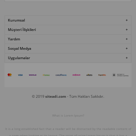
Kurumsal
Müşteri İlişkileri
Yardım
Sosyal Medya
Uygulamalar
© 2019
siteadi.com
- Tüm Hakları Saklıdır.
What is Lorem Ipsum?
It is a long established fact that a reader will be distracted by the readable content of
a page when looking at its layout. The point of using Lorem Ipsum is that it has a