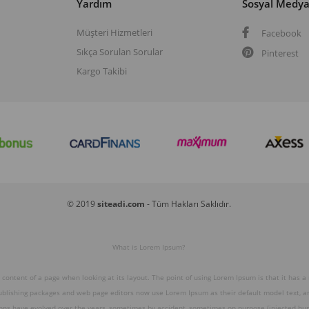
Yardım
Sosyal Medy
Müşteri Hizmetleri
Facebook
Sıkça Sorulan Sorular
Pinterest
Kargo Takibi
© 2019
siteadi.com
- Tüm Hakları Saklıdır.
What is Lorem Ipsum?
e content of a page when looking at its layout. The point of using Lorem Ipsum is that it has a
publishing packages and web page editors now use Lorem Ipsum as their default model text, and
ions have evolved over the years, sometimes by accident, sometimes on purpose (injected hum