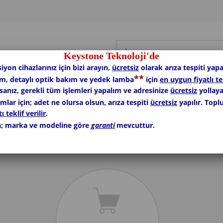
Keystone Teknoloji'de
siyon cihazlarınız için bizi arayın,
ücretsiz
olarak arıza tespiti yapa
*
*
ım, detaylı optik bakım ve yedek lamba
için
en uygun fiyatlı te
rsanız, gerekli tüm işlemleri yapalım ve adresinize
ücretsiz
yollaya
lar için; adet ne olursa olsun, arıza tespiti
ücretsiz
yapılır. Topl
ı teklif verilir
.
; marka ve modeline göre
garanti
mevcuttur.