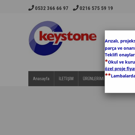
0532 366 66 97
0216 575 59 19
Arızalı, projek
parça ve onar
Teklifi onayla
*
Okul ve kurum
özel proje fiyat
*
*
Lambalarda
Anasayfa
İLETİŞİM
ÜRÜNLERİMİZ