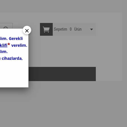
×
Sepetim
0
Ürün
lım. Gerekli
*
klifi
verelim.
lım.
u cihazlarda,