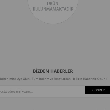
BIZDEN HABERLER
Bültenimize Üye Olun ! Tüm İndirim ve Fırsatlardan İlk Sizin Haberiniz Olsun !
GÖNDER