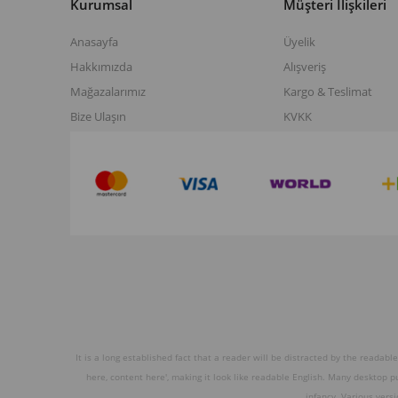
Kurumsal
Müşteri İlişkileri
Anasayfa
Üyelik
Hakkımızda
Alışveriş
Mağazalarımız
Kargo & Teslimat
Bize Ulaşın
KVKK
It is a long established fact that a reader will be distracted by the readabl
here, content here', making it look like readable English. Many desktop 
infancy. Various vers