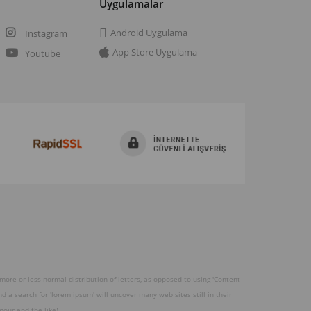
a
Uygulamalar
Android Uygulama
Instagram
App Store Uygulama
Youtube
 more-or-less normal distribution of letters, as opposed to using 'Content
 a search for 'lorem ipsum' will uncover many web sites still in their
our and the like).