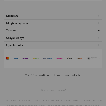
Kurumsal
Müşteri İlişkileri
Yardım
Sosyal Medya
Uygulamalar
© 2019
siteadi.com
- Tüm Hakları Saklıdır.
What is Lorem Ipsum?
It is a long established fact that a reader will be distracted by the readable content of
a page when looking at its layout. The point of using Lorem Ipsum is that it has a