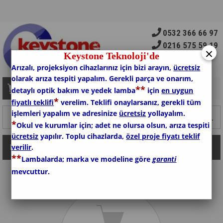
0532 366 66 97
0216 575 59 19
×
Keystone Teknoloji'de
Arızalı, projeksiyon cihazlarınız için bizi arayın,
ücretsiz
olarak arıza tespiti yapalım. Gerekli parça ve onarım,
*
*
Sepetim
0
Ürün
detaylı optik bakım ve yedek lamba
için
en uygun
*
fiyatlı teklifi
verelim. Teklifi onaylarsanız, gerekli tüm
işlemleri yapalım ve adresinize
ücretsiz
yollayalım.
*
Okul ve kurumlar için; adet ne olursa olsun, arıza tespiti
ücretsiz
yapılır. Toplu cihazlarda,
özel proje fiyatı teklif
verilir
.
Kategoriler
*
*
Lambalarda; marka ve modeline göre
garanti
mevcuttur.