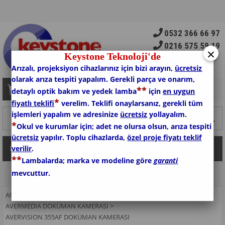
0532 366 66 97
0216 575 59 19
×
Keystone Teknoloji'de
Arızalı, projeksiyon cihazlarınız için bizi arayın,
ücretsiz
olarak arıza tespiti yapalım. Gerekli parça ve onarım,
*
*
Sepetim
0
Ürün
detaylı optik bakım ve yedek lamba
için
en uygun
*
fiyatlı teklifi
verelim. Teklifi onaylarsanız, gerekli tüm
işlemleri yapalım ve adresinize
ücretsiz
yollayalım.
*
Okul ve kurumlar için; adet ne olursa olsun, arıza tespiti
ücretsiz
yapılır. Toplu cihazlarda,
özel proje fiyatı teklif
verilir
.
Kategoriler
*
*
Lambalarda; marka ve modeline göre
garanti
mevcuttur.
ANASAYFA
>
DOKÜMAN KAMERALARI
>
AVERMEDIA DOKÜMAN KAMERASI
>
AVERVISION 355AF DOKÜMAN KAMERASI