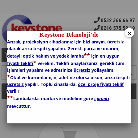
0532 366 66 97
0216 575 59 19
×
Keystone Teknoloji'de
Arızalı, projeksiyon cihazlarınız için bizi arayın,
ücretsiz
olarak arıza tespiti yapalım. Gerekli parça ve onarım,
*
*
Sepetim
0
Ürün
detaylı optik bakım ve yedek lamba
için
en uygun
*
fiyatlı teklifi
verelim. Teklifi onaylarsanız, gerekli tüm
işlemleri yapalım ve adresinize
ücretsiz
yollayalım.
*
Okul ve kurumlar için; adet ne olursa olsun, arıza tespiti
ücretsiz
yapılır. Toplu cihazlarda,
özel proje fiyatı teklif
verilir
.
Kategoriler
*
*
Lambalarda; marka ve modeline göre
garanti
mevcuttur.