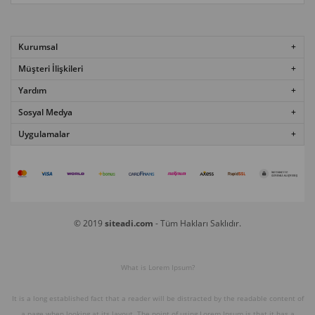
Kurumsal
Müşteri İlişkileri
Yardım
Sosyal Medya
Uygulamalar
© 2019
siteadi.com
- Tüm Hakları Saklıdır.
What is Lorem Ipsum?
It is a long established fact that a reader will be distracted by the readable content of
a page when looking at its layout. The point of using Lorem Ipsum is that it has a