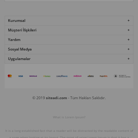
Kurumsal
Müşteri İlişkileri
Yardım
Sosyal Medya
Uygulamalar
© 2019
siteadi.com
- Tüm Hakları Saklıdır.
What is Lorem Ipsum?
It is a long established fact that a reader will be distracted by the readable content of
a page when looking at its layout. The point of using Lorem Ipsum is that it has a