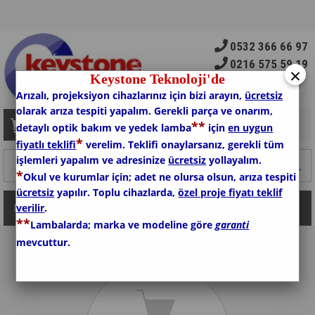
0532 366 66 97
0216 575 59 19
×
Keystone Teknoloji'de
Arızalı, projeksiyon cihazlarınız için bizi arayın,
ücretsiz
olarak arıza tespiti yapalım. Gerekli parça ve onarım,
*
*
Sepetim
0
Ürün
detaylı optik bakım ve yedek lamba
için
en uygun
*
fiyatlı teklifi
verelim. Teklifi onaylarsanız, gerekli tüm
işlemleri yapalım ve adresinize
ücretsiz
yollayalım.
*
Okul ve kurumlar için; adet ne olursa olsun, arıza tespiti
ücretsiz
yapılır. Toplu cihazlarda,
özel proje fiyatı teklif
verilir
.
Kategoriler
*
*
Lambalarda; marka ve modeline göre
garanti
mevcuttur.