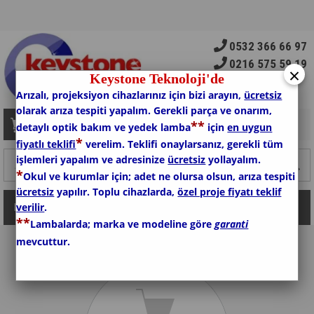
0532 366 66 97
0216 575 59 19
×
Keystone Teknoloji'de
Arızalı, projeksiyon cihazlarınız için bizi arayın,
ücretsiz
olarak arıza tespiti yapalım. Gerekli parça ve onarım,
*
*
Sepetim
0
Ürün
detaylı optik bakım ve yedek lamba
için
en uygun
*
fiyatlı teklifi
verelim. Teklifi onaylarsanız, gerekli tüm
işlemleri yapalım ve adresinize
ücretsiz
yollayalım.
*
Okul ve kurumlar için; adet ne olursa olsun, arıza tespiti
ücretsiz
yapılır. Toplu cihazlarda,
özel proje fiyatı teklif
verilir
.
Kategoriler
*
*
Lambalarda; marka ve modeline göre
garanti
mevcuttur.