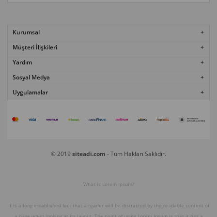
Kurumsal
Müşteri İlişkileri
Yardım
Sosyal Medya
Uygulamalar
© 2019
siteadi.com
- Tüm Hakları Saklıdır.
What is Lorem Ipsum?
It is a long established fact that a reader will be distracted by the readable content of
a page when looking at its layout. The point of using Lorem Ipsum is that it has a