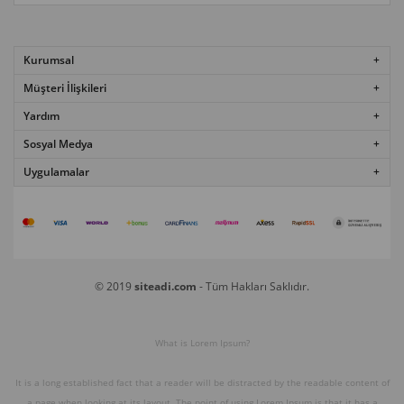
Kurumsal
Müşteri İlişkileri
Yardım
Sosyal Medya
Uygulamalar
© 2019
siteadi.com
- Tüm Hakları Saklıdır.
What is Lorem Ipsum?
It is a long established fact that a reader will be distracted by the readable content of
a page when looking at its layout. The point of using Lorem Ipsum is that it has a