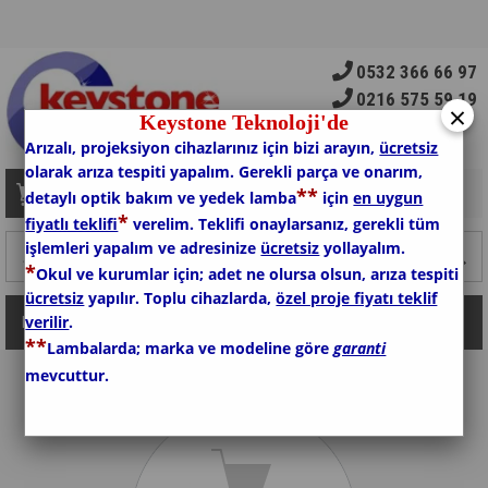
0532 366 66 97
0216 575 59 19
×
Keystone Teknoloji'de
Arızalı, projeksiyon cihazlarınız için bizi arayın,
ücretsiz
olarak arıza tespiti yapalım. Gerekli parça ve onarım,
*
*
Sepetim
0
Ürün
detaylı optik bakım ve yedek lamba
için
en uygun
*
fiyatlı teklifi
verelim. Teklifi onaylarsanız, gerekli tüm
işlemleri yapalım ve adresinize
ücretsiz
yollayalım.
*
Okul ve kurumlar için; adet ne olursa olsun, arıza tespiti
ücretsiz
yapılır. Toplu cihazlarda,
özel proje fiyatı teklif
verilir
.
Kategoriler
*
*
Lambalarda; marka ve modeline göre
garanti
mevcuttur.