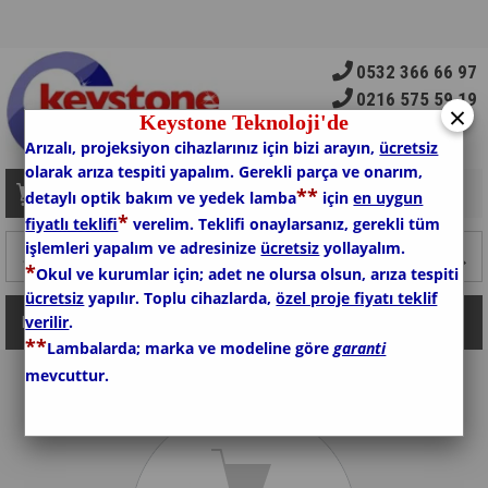
0532 366 66 97
0216 575 59 19
×
Keystone Teknoloji'de
Arızalı, projeksiyon cihazlarınız için bizi arayın,
ücretsiz
olarak arıza tespiti yapalım. Gerekli parça ve onarım,
*
*
Sepetim
0
Ürün
detaylı optik bakım ve yedek lamba
için
en uygun
*
fiyatlı teklifi
verelim. Teklifi onaylarsanız, gerekli tüm
işlemleri yapalım ve adresinize
ücretsiz
yollayalım.
*
Okul ve kurumlar için; adet ne olursa olsun, arıza tespiti
ücretsiz
yapılır. Toplu cihazlarda,
özel proje fiyatı teklif
verilir
.
Kategoriler
*
*
Lambalarda; marka ve modeline göre
garanti
mevcuttur.