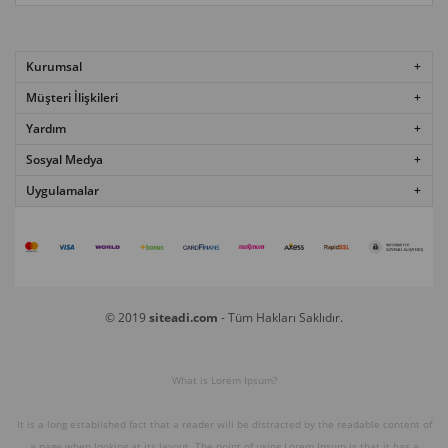
Kurumsal
Müşteri İlişkileri
Yardım
Sosyal Medya
Uygulamalar
© 2019
siteadi.com
- Tüm Hakları Saklıdır.
What is Lorem Ipsum?
It is a long established fact that a reader will be distracted by the readable content of
a page when looking at its layout. The point of using Lorem Ipsum is that it has a