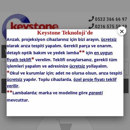
0532 366 66 97
0216 575 59 19
×
Keystone Teknoloji'de
Arızalı, projeksiyon cihazlarınız için bizi arayın,
ücretsiz
olarak arıza tespiti yapalım. Gerekli parça ve onarım,
*
*
Sepetim
0
Ürün
detaylı optik bakım ve yedek lamba
için
en uygun
*
fiyatlı teklifi
verelim. Teklifi onaylarsanız, gerekli tüm
işlemleri yapalım ve adresinize
ücretsiz
yollayalım.
*
Okul ve kurumlar için; adet ne olursa olsun, arıza tespiti
ücretsiz
yapılır. Toplu cihazlarda,
özel proje fiyatı teklif
verilir
.
Kategoriler
*
*
Lambalarda; marka ve modeline göre
garanti
mevcuttur.