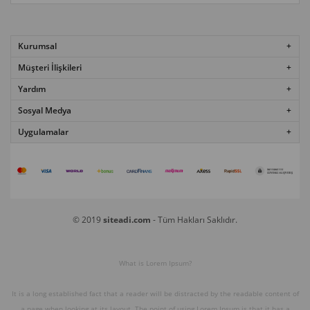
Kurumsal
Müşteri İlişkileri
Yardım
Sosyal Medya
Uygulamalar
© 2019
siteadi.com
- Tüm Hakları Saklıdır.
What is Lorem Ipsum?
It is a long established fact that a reader will be distracted by the readable content of
a page when looking at its layout. The point of using Lorem Ipsum is that it has a