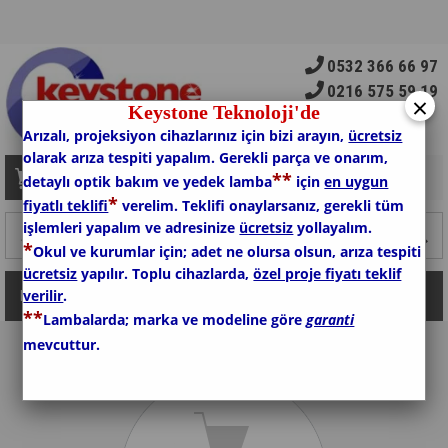
0532 366 66 97
0216 575 59 19
×
Keystone Teknoloji'de
Arızalı, projeksiyon cihazlarınız için bizi arayın,
ücretsiz
olarak arıza tespiti yapalım. Gerekli parça ve onarım,
*
*
Sepetim
0
Ürün
detaylı optik bakım ve yedek lamba
için
en uygun
*
fiyatlı teklifi
verelim. Teklifi onaylarsanız, gerekli tüm
işlemleri yapalım ve adresinize
ücretsiz
yollayalım.
*
Okul ve kurumlar için; adet ne olursa olsun, arıza tespiti
ücretsiz
yapılır. Toplu cihazlarda,
özel proje fiyatı teklif
verilir
.
Kategoriler
*
*
Lambalarda; marka ve modeline göre
garanti
mevcuttur.