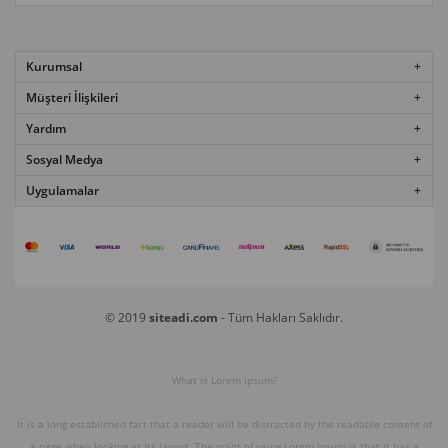
Kurumsal
Müşteri İlişkileri
Yardım
Sosyal Medya
Uygulamalar
© 2019
siteadi.com
- Tüm Hakları Saklıdır.
What is Lorem Ipsum?
It is a long established fact that a reader will be distracted by the readable content of
a page when looking at its layout. The point of using Lorem Ipsum is that it has a