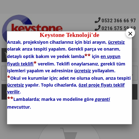
0532 366 66 97
0216 575 59 19
×
Keystone Teknoloji'de
Arızalı, projeksiyon cihazlarınız için bizi arayın,
ücretsiz
olarak arıza tespiti yapalım. Gerekli parça ve onarım,
*
*
Sepetim
0
Ürün
detaylı optik bakım ve yedek lamba
için
en uygun
*
fiyatlı teklifi
verelim. Teklifi onaylarsanız, gerekli tüm
işlemleri yapalım ve adresinize
ücretsiz
yollayalım.
*
Okul ve kurumlar için; adet ne olursa olsun, arıza tespiti
ücretsiz
yapılır. Toplu cihazlarda,
özel proje fiyatı teklif
verilir
.
Kategoriler
*
*
Lambalarda; marka ve modeline göre
garanti
mevcuttur.