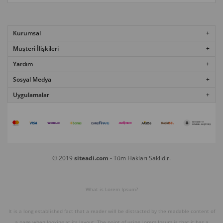
Kurumsal
Müşteri İlişkileri
Yardım
Sosyal Medya
Uygulamalar
© 2019
siteadi.com
- Tüm Hakları Saklıdır.
What is Lorem Ipsum?
It is a long established fact that a reader will be distracted by the readable content of
a page when looking at its layout. The point of using Lorem Ipsum is that it has a