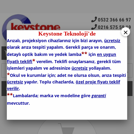
0532 366 66 97
0216 575 59 19
×
Keystone Teknoloji'de
Arızalı, projeksiyon cihazlarınız için bizi arayın,
ücretsiz
olarak arıza tespiti yapalım. Gerekli parça ve onarım,
*
*
Sepetim
0
Ürün
detaylı optik bakım ve yedek lamba
için
en uygun
*
fiyatlı teklifi
verelim. Teklifi onaylarsanız, gerekli tüm
işlemleri yapalım ve adresinize
ücretsiz
yollayalım.
*
Okul ve kurumlar için; adet ne olursa olsun, arıza tespiti
ücretsiz
yapılır. Toplu cihazlarda,
özel proje fiyatı teklif
verilir
.
Kategoriler
*
*
Lambalarda; marka ve modeline göre
garanti
mevcuttur.