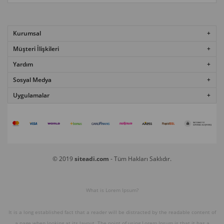
Kurumsal
Müşteri İlişkileri
Yardım
Sosyal Medya
Uygulamalar
© 2019
siteadi.com
- Tüm Hakları Saklıdır.
What is Lorem Ipsum?
It is a long established fact that a reader will be distracted by the readable content of
a page when looking at its layout. The point of using Lorem Ipsum is that it has a