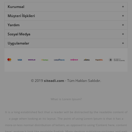
Kurumsal
Müşteri İlişkileri
Yardım
Sosyal Medya
Uygulamalar
© 2019
siteadi.com
- Tüm Hakları Saklıdır.
What is Lorem Ipsum?
It is a long established fact that a reader will be distracted by the readable content of
a page when looking at its layout. The point of using Lorem Ipsum is that it has a
more-or-less normal distribution of letters, as opposed to using 'Content here, content
here', making it look like readable English. Many desktop publishing packages and web