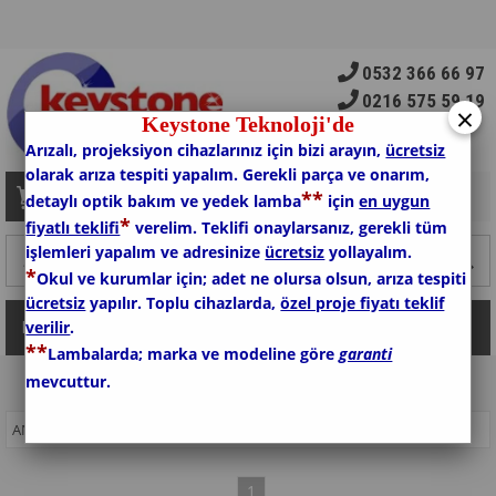
0532 366 66 97
0216 575 59 19
×
Keystone Teknoloji'de
Arızalı, projeksiyon cihazlarınız için bizi arayın,
ücretsiz
olarak arıza tespiti yapalım. Gerekli parça ve onarım,
*
*
Sepetim
0
Ürün
detaylı optik bakım ve yedek lamba
için
en uygun
*
fiyatlı teklifi
verelim. Teklifi onaylarsanız, gerekli tüm
işlemleri yapalım ve adresinize
ücretsiz
yollayalım.
*
Okul ve kurumlar için; adet ne olursa olsun, arıza tespiti
ücretsiz
yapılır. Toplu cihazlarda,
özel proje fiyatı teklif
verilir
.
Kategoriler
*
*
Lambalarda; marka ve modeline göre
garanti
mevcuttur.
ANASAYFA
>
DOKÜMAN KAMERALARI
1