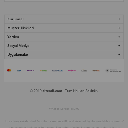
Kurumsal
Müşteri İlişkileri
Yardım
Sosyal Medya
Uygulamalar
© 2019
siteadi.com
- Tüm Hakları Saklıdır.
What is Lorem Ipsum?
It is a long established fact that a reader will be distracted by the readable content of
a page when looking at its layout. The point of using Lorem Ipsum is that it has a