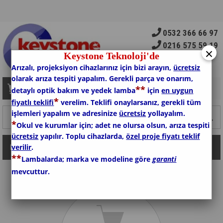
0532 366 66 97
0216 575 59 19
×
Keystone Teknoloji'de
Arızalı, projeksiyon cihazlarınız için bizi arayın,
ücretsiz
olarak arıza tespiti yapalım. Gerekli parça ve onarım,
*
*
Sepetim
0
Ürün
detaylı optik bakım ve yedek lamba
için
en uygun
*
fiyatlı teklifi
verelim. Teklifi onaylarsanız, gerekli tüm
işlemleri yapalım ve adresinize
ücretsiz
yollayalım.
*
Okul ve kurumlar için; adet ne olursa olsun, arıza tespiti
ücretsiz
yapılır. Toplu cihazlarda,
özel proje fiyatı teklif
verilir
.
Kategoriler
*
*
Lambalarda; marka ve modeline göre
garanti
mevcuttur.