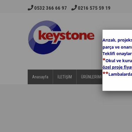
0532 366 66 97
0216 575 59 19
Arızalı, projek
parça ve onar
Teklifi onayla
*
Okul ve kurum
özel proje fiyat
*
*
Lambalarda
Anasayfa
İLETİŞİM
ÜRÜNLERİMİZ