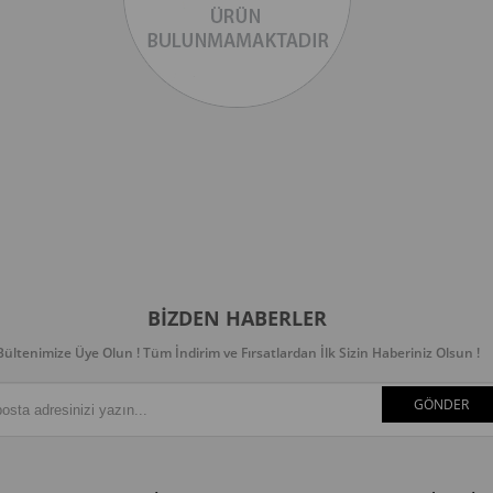
BIZDEN HABERLER
Bültenimize Üye Olun ! Tüm İndirim ve Fırsatlardan İlk Sizin Haberiniz Olsun !
GÖNDER