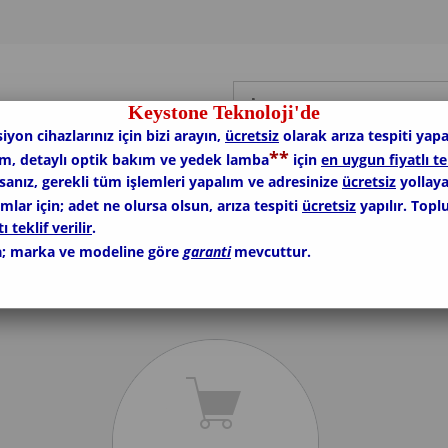
Keystone Teknoloji'de
siyon cihazlarınız için bizi arayın,
ücretsiz
olarak arıza tespiti yapa
*
*
ım, detaylı optik bakım ve yedek lamba
için
en uygun fiyatlı te
rsanız, gerekli tüm işlemleri yapalım ve adresinize
ücretsiz
yollaya
lar için; adet ne olursa olsun, arıza tespiti
ücretsiz
yapılır. Topl
ı teklif verilir
.
; marka ve modeline göre
garanti
mevcuttur.