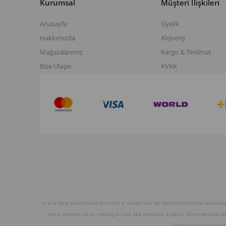
Kurumsal
Müşteri İlişkileri
Anasayfa
Üyelik
Hakkımızda
Alışveriş
Mağazalarımız
Kargo & Teslimat
Bize Ulaşın
KVKK
It is a long established fact that a reader will be distracted by the readabl
here, content here', making it look like readable English. Many desktop 
infancy. Various vers