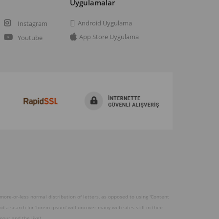
a
Uygulamalar
Android Uygulama
Instagram
App Store Uygulama
Youtube
 more-or-less normal distribution of letters, as opposed to using 'Content
 a search for 'lorem ipsum' will uncover many web sites still in their
our and the like).