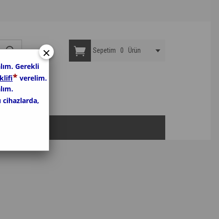
×
Sepetim
0
Ürün
lım. Gerekli
*
klifi
verelim.
lım.
u cihazlarda,