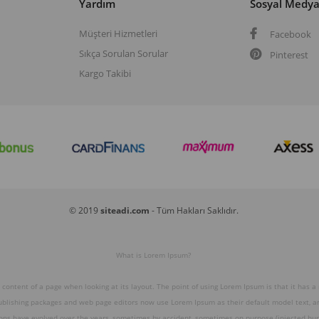
Yardım
Sosyal Medy
Müşteri Hizmetleri
Facebook
Sıkça Sorulan Sorular
Pinterest
Kargo Takibi
© 2019
siteadi.com
- Tüm Hakları Saklıdır.
What is Lorem Ipsum?
e content of a page when looking at its layout. The point of using Lorem Ipsum is that it has a
publishing packages and web page editors now use Lorem Ipsum as their default model text, and
ions have evolved over the years, sometimes by accident, sometimes on purpose (injected hum