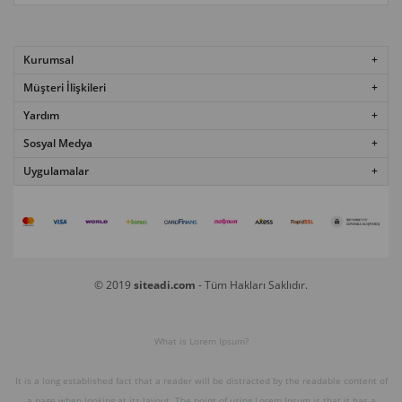
Kurumsal
Müşteri İlişkileri
Yardım
Sosyal Medya
Uygulamalar
© 2019
siteadi.com
- Tüm Hakları Saklıdır.
What is Lorem Ipsum?
It is a long established fact that a reader will be distracted by the readable content of
a page when looking at its layout. The point of using Lorem Ipsum is that it has a