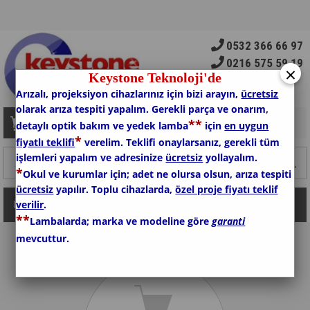
0532 366 66 97
0216 575 59 19
×
Keystone Teknoloji'de
Arızalı, projeksiyon cihazlarınız için bizi arayın,
ücretsiz
olarak arıza tespiti yapalım. Gerekli parça ve onarım,
*
*
Sepetim
0
Ürün
detaylı optik bakım ve yedek lamba
için
en uygun
*
fiyatlı teklifi
verelim. Teklifi onaylarsanız, gerekli tüm
işlemleri yapalım ve adresinize
ücretsiz
yollayalım.
*
Okul ve kurumlar için; adet ne olursa olsun, arıza tespiti
ücretsiz
yapılır. Toplu cihazlarda,
özel proje fiyatı teklif
verilir
.
Kategoriler
*
*
Lambalarda; marka ve modeline göre
garanti
mevcuttur.