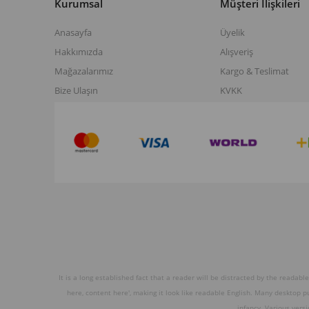
Kurumsal
Müşteri İlişkileri
Anasayfa
Üyelik
Hakkımızda
Alışveriş
Mağazalarımız
Kargo & Teslimat
Bize Ulaşın
KVKK
It is a long established fact that a reader will be distracted by the readabl
here, content here', making it look like readable English. Many desktop 
infancy. Various vers