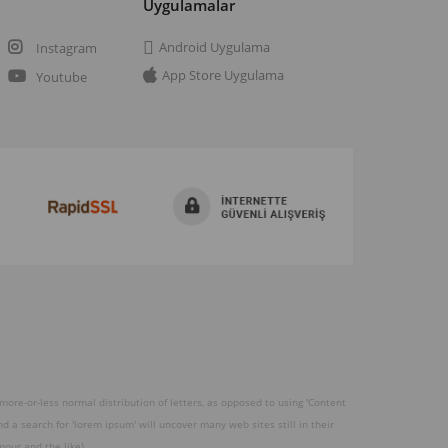
a
Uygulamalar
Android Uygulama
Instagram
App Store Uygulama
Youtube
 more-or-less normal distribution of letters, as opposed to using 'Content
 a search for 'lorem ipsum' will uncover many web sites still in their
our and the like).