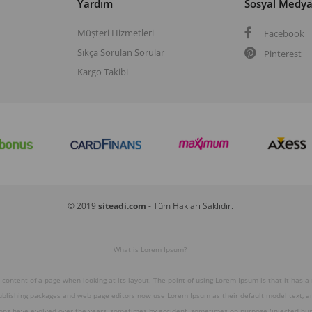
Yardım
Sosyal Medy
Müşteri Hizmetleri
Facebook
Sıkça Sorulan Sorular
Pinterest
Kargo Takibi
© 2019
siteadi.com
- Tüm Hakları Saklıdır.
What is Lorem Ipsum?
e content of a page when looking at its layout. The point of using Lorem Ipsum is that it has a
publishing packages and web page editors now use Lorem Ipsum as their default model text, and
ions have evolved over the years, sometimes by accident, sometimes on purpose (injected hum