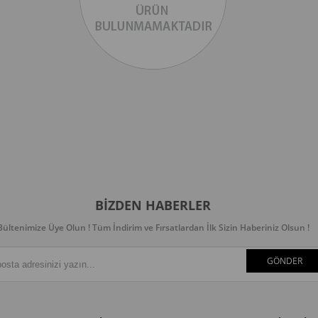
BIZDEN HABERLER
Bültenimize Üye Olun ! Tüm İndirim ve Fırsatlardan İlk Sizin Haberiniz Olsun !
GÖNDER