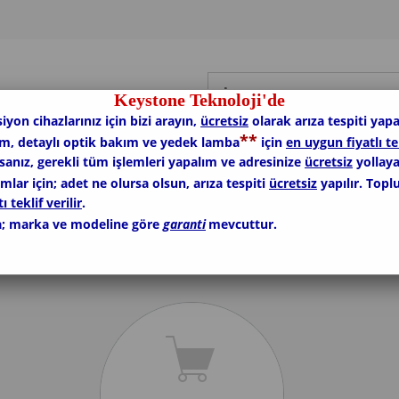
Keystone Teknoloji'de
siyon cihazlarınız için bizi arayın,
ücretsiz
olarak arıza tespiti yapa
*
*
ım, detaylı optik bakım ve yedek lamba
için
en uygun fiyatlı te
rsanız, gerekli tüm işlemleri yapalım ve adresinize
ücretsiz
yollaya
lar için; adet ne olursa olsun, arıza tespiti
ücretsiz
yapılır. Topl
ı teklif verilir
.
; marka ve modeline göre
garanti
mevcuttur.