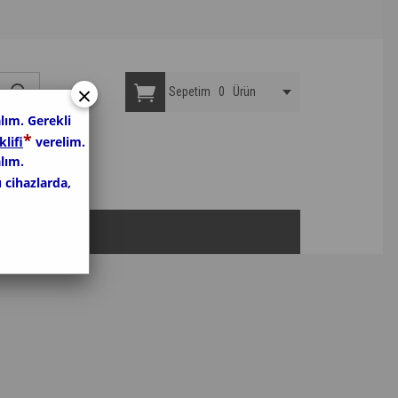
×
Sepetim
0
Ürün
lım. Gerekli
*
klifi
verelim.
lım.
u cihazlarda,