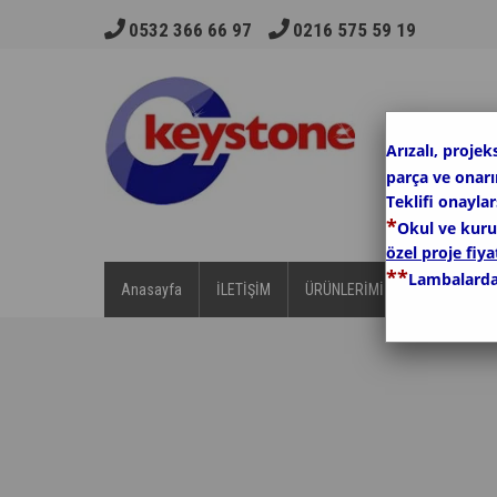
0532 366 66 97
0216 575 59 19
Arızalı, projek
parça ve onar
Teklifi onayla
*
Okul ve kurum
özel proje fiyat
*
*
Lambalarda
Anasayfa
İLETİŞİM
ÜRÜNLERİMİZ