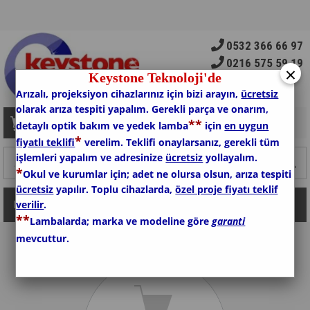
0532 366 66 97
0216 575 59 19
×
Keystone Teknoloji'de
Arızalı, projeksiyon cihazlarınız için bizi arayın,
ücretsiz
olarak arıza tespiti yapalım. Gerekli parça ve onarım,
*
*
Sepetim
0
Ürün
detaylı optik bakım ve yedek lamba
için
en uygun
*
fiyatlı teklifi
verelim. Teklifi onaylarsanız, gerekli tüm
işlemleri yapalım ve adresinize
ücretsiz
yollayalım.
*
Okul ve kurumlar için; adet ne olursa olsun, arıza tespiti
ücretsiz
yapılır. Toplu cihazlarda,
özel proje fiyatı teklif
verilir
.
Kategoriler
*
*
Lambalarda; marka ve modeline göre
garanti
mevcuttur.