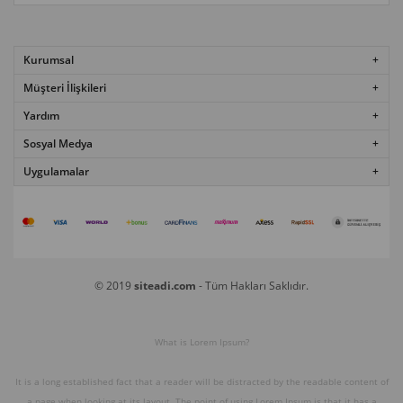
Kurumsal
Müşteri İlişkileri
Yardım
Sosyal Medya
Uygulamalar
© 2019
siteadi.com
- Tüm Hakları Saklıdır.
What is Lorem Ipsum?
It is a long established fact that a reader will be distracted by the readable content of
a page when looking at its layout. The point of using Lorem Ipsum is that it has a