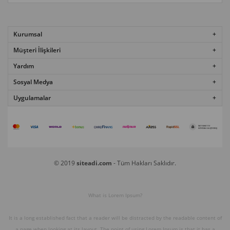
Kurumsal
Müşteri İlişkileri
Yardım
Sosyal Medya
Uygulamalar
© 2019
siteadi.com
- Tüm Hakları Saklıdır.
What is Lorem Ipsum?
It is a long established fact that a reader will be distracted by the readable content of
a page when looking at its layout. The point of using Lorem Ipsum is that it has a