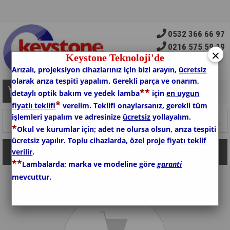
0532 366 66 97
0216 575 59 19
×
Keystone Teknoloji'de
Arızalı, projeksiyon cihazlarınız için bizi arayın,
ücretsiz
olarak arıza tespiti yapalım. Gerekli parça ve onarım,
*
*
Sepetim
0
Ürün
detaylı optik bakım ve yedek lamba
için
en uygun
*
fiyatlı teklifi
verelim. Teklifi onaylarsanız, gerekli tüm
işlemleri yapalım ve adresinize
ücretsiz
yollayalım.
*
Okul ve kurumlar için; adet ne olursa olsun, arıza tespiti
ücretsiz
yapılır. Toplu cihazlarda,
özel proje fiyatı teklif
verilir
.
Kategoriler
*
*
Lambalarda; marka ve modeline göre
garanti
mevcuttur.