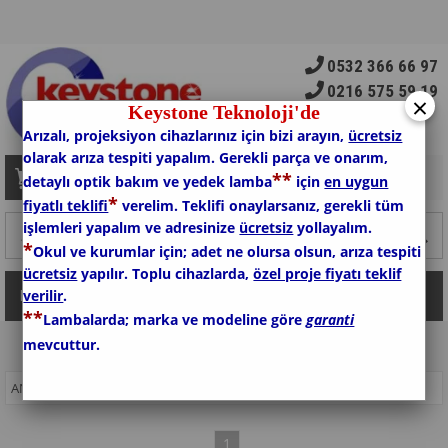
0532 366 66 97
0216 575 59 19
×
Keystone Teknoloji'de
Arızalı, projeksiyon cihazlarınız için bizi arayın,
ücretsiz
olarak arıza tespiti yapalım. Gerekli parça ve onarım,
*
*
Sepetim
0
Ürün
detaylı optik bakım ve yedek lamba
için
en uygun
*
fiyatlı teklifi
verelim. Teklifi onaylarsanız, gerekli tüm
işlemleri yapalım ve adresinize
ücretsiz
yollayalım.
*
Okul ve kurumlar için; adet ne olursa olsun, arıza tespiti
ücretsiz
yapılır. Toplu cihazlarda,
özel proje fiyatı teklif
verilir
.
Kategoriler
*
*
Lambalarda; marka ve modeline göre
garanti
mevcuttur.
ANASAYFA
>
LAMBALAR
>
SONY VPL-FX50 PROJEKSİYON LAMBASI
1