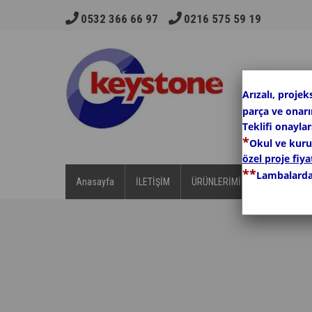
0532 366 66 97
0216 575 59 19
Arızalı, projek
parça ve onar
Teklifi onayla
*
Okul ve kurum
özel proje fiyat
*
*
Lambalarda
Anasayfa
İLETİŞİM
ÜRÜNLERİMİZ