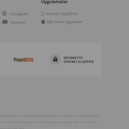
a
Uygulamalar
Android Uygulama
Instagram
App Store Uygulama
Youtube
 more-or-less normal distribution of letters, as opposed to using 'Content
 a search for 'lorem ipsum' will uncover many web sites still in their
our and the like).