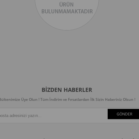
BIZDEN HABERLER
Bültenimize Üye Olun ! Tüm İndirim ve Fırsatlardan İlk Sizin Haberiniz Olsun !
GÖNDER