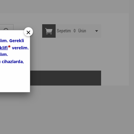
×
Sepetim
0
Ürün
lım. Gerekli
*
klifi
verelim.
lım.
u cihazlarda,