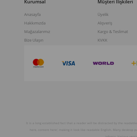
Kurumsal
Müşteri İlişkileri
Anasayfa
Üyelik
Hakkımızda
Alışveriş
Mağazalarımız
Kargo & Teslimat
Bize Ulaşın
KVKK
It is a long established fact that a reader will be distracted by the readabl
here, content here', making it look like readable English. Many desktop 
infancy. Various vers