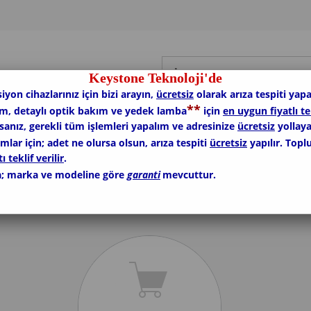
Keystone Teknoloji'de
siyon cihazlarınız için bizi arayın,
ücretsiz
olarak arıza tespiti yapa
*
*
ım, detaylı optik bakım ve yedek lamba
için
en uygun fiyatlı te
rsanız, gerekli tüm işlemleri yapalım ve adresinize
ücretsiz
yollaya
lar için; adet ne olursa olsun, arıza tespiti
ücretsiz
yapılır. Topl
ı teklif verilir
.
; marka ve modeline göre
garanti
mevcuttur.