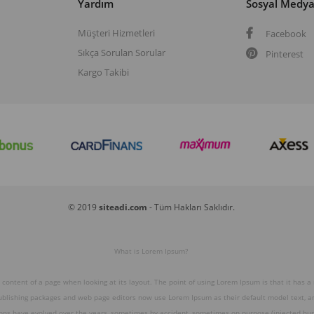
Yardım
Sosyal Medy
Müşteri Hizmetleri
Facebook
Sıkça Sorulan Sorular
Pinterest
Kargo Takibi
© 2019
siteadi.com
- Tüm Hakları Saklıdır.
What is Lorem Ipsum?
e content of a page when looking at its layout. The point of using Lorem Ipsum is that it has a
publishing packages and web page editors now use Lorem Ipsum as their default model text, and
ions have evolved over the years, sometimes by accident, sometimes on purpose (injected hum