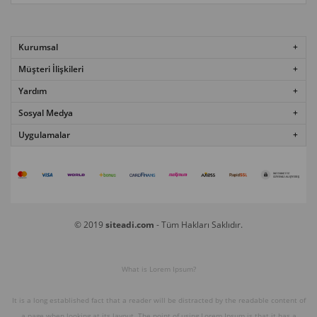
Kurumsal
Müşteri İlişkileri
Yardım
Sosyal Medya
Uygulamalar
© 2019
siteadi.com
- Tüm Hakları Saklıdır.
What is Lorem Ipsum?
It is a long established fact that a reader will be distracted by the readable content of
a page when looking at its layout. The point of using Lorem Ipsum is that it has a