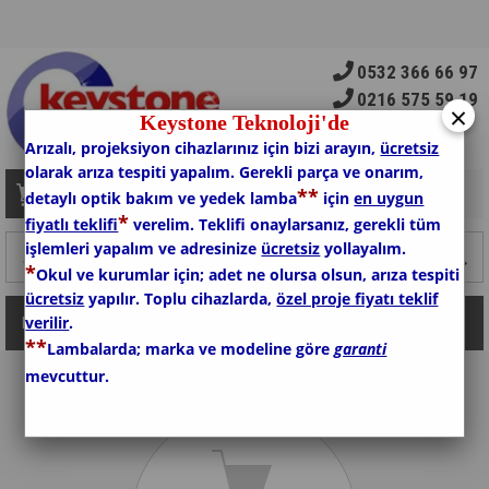
0532 366 66 97
0216 575 59 19
×
Keystone Teknoloji'de
Arızalı, projeksiyon cihazlarınız için bizi arayın,
ücretsiz
olarak arıza tespiti yapalım. Gerekli parça ve onarım,
*
*
Sepetim
0
Ürün
detaylı optik bakım ve yedek lamba
için
en uygun
*
fiyatlı teklifi
verelim. Teklifi onaylarsanız, gerekli tüm
işlemleri yapalım ve adresinize
ücretsiz
yollayalım.
*
Okul ve kurumlar için; adet ne olursa olsun, arıza tespiti
ücretsiz
yapılır. Toplu cihazlarda,
özel proje fiyatı teklif
verilir
.
Kategoriler
*
*
Lambalarda; marka ve modeline göre
garanti
mevcuttur.