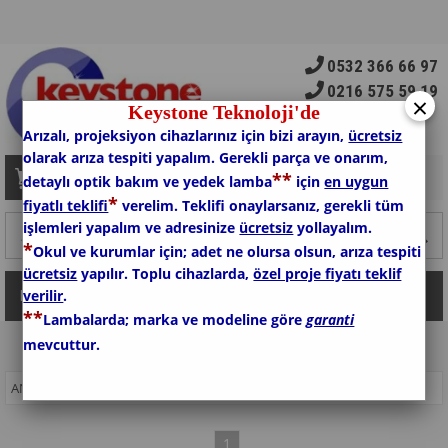
0532 366 66 97
0216 575 59 19
×
Keystone Teknoloji'de
Arızalı, projeksiyon cihazlarınız için bizi arayın,
ücretsiz
olarak arıza tespiti yapalım. Gerekli parça ve onarım,
*
*
Sepetim
0
Ürün
detaylı optik bakım ve yedek lamba
için
en uygun
*
fiyatlı teklifi
verelim. Teklifi onaylarsanız, gerekli tüm
işlemleri yapalım ve adresinize
ücretsiz
yollayalım.
*
Okul ve kurumlar için; adet ne olursa olsun, arıza tespiti
ücretsiz
yapılır. Toplu cihazlarda,
özel proje fiyatı teklif
verilir
.
Kategoriler
*
*
Lambalarda; marka ve modeline göre
garanti
mevcuttur.
ANASAYFA
>
AKILLI TAHTA
>
E BEAM AKILLI TAHTA
1